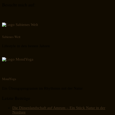
Besucht mich auf:
Sabienes Welt
Lifestyle in den besten Jahren
MondYoga
Ein Übungsprogramm im Rhythmus mit der Natur
Letzte Beiträge
Die Dünenlandschaft auf Amrum – Ein Stück Natur in der
Nordsee