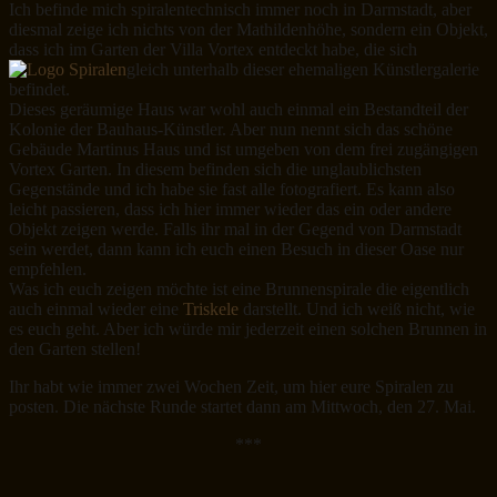
Ich befinde mich spiralentechnisch immer noch in Darmstadt, aber
diesmal zeige ich nichts von der Mathildenhöhe, sondern ein Objekt,
dass ich im Garten der Villa Vortex entdeckt habe, die sich
gleich unterhalb dieser ehemaligen Künstlergalerie
befindet.
Dieses geräumige Haus war wohl auch einmal ein Bestandteil der
Kolonie der Bauhaus-Künstler. Aber nun nennt sich das schöne
Gebäude Martinus Haus und ist umgeben von dem frei zugängigen
Vortex Garten. In diesem befinden sich die unglaublichsten
Gegenstände und ich habe sie fast alle fotografiert. Es kann also
leicht passieren, dass ich hier immer wieder das ein oder andere
Objekt zeigen werde. Falls ihr mal in der Gegend von Darmstadt
sein werdet, dann kann ich euch einen Besuch in dieser Oase nur
empfehlen.
Was ich euch zeigen möchte ist eine Brunnenspirale die eigentlich
auch einmal wieder eine
Triskele
darstellt. Und ich weiß nicht, wie
es euch geht. Aber ich würde mir jederzeit einen solchen Brunnen in
den Garten stellen!
Ihr habt wie immer zwei Wochen Zeit, um hier eure Spiralen zu
posten. Die nächste Runde startet dann am Mittwoch, den 27. Mai.
***