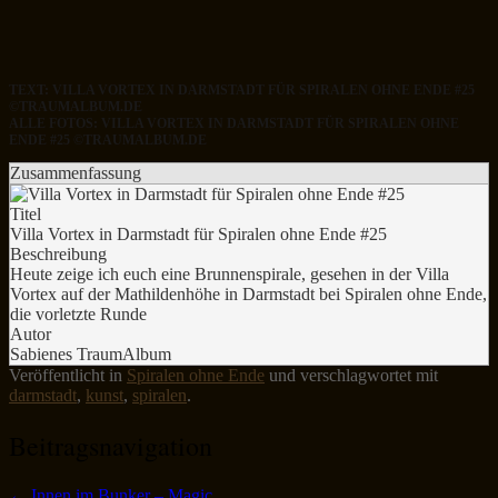
TEXT: VILLA VORTEX IN DARMSTADT FÜR SPIRALEN OHNE ENDE #25
©TRAUMALBUM.DE
ALLE FOTOS: VILLA VORTEX IN DARMSTADT FÜR SPIRALEN OHNE
ENDE #25 ©TRAUMALBUM.DE
Zusammenfassung
Titel
Villa Vortex in Darmstadt für Spiralen ohne Ende #25
Beschreibung
Heute zeige ich euch eine Brunnenspirale, gesehen in der Villa
Vortex auf der Mathildenhöhe in Darmstadt bei Spiralen ohne Ende,
die vorletzte Runde
Autor
Sabienes TraumAlbum
Veröffentlicht in
Spiralen ohne Ende
und verschlagwortet mit
darmstadt
,
kunst
,
spiralen
.
Beitragsnavigation
←
Innen im Bunker – Magic…