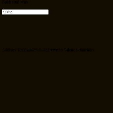
Such mal was
Suche
nach:
Sabienes Traumalbum ©2022 ♥♥♥ by Sabine Schmelmer
Scroll
Up