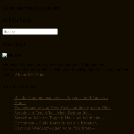
Kommentare sind geschlossen.
Auf der Suche
Suche
nach:
Über mich
Ich heiße Sabiene und lade dich hier zum Träumen ein.
Wenn du noch mehr über mich wissen willst, dann besuche einfach
meine
About-Me-Seite.
Simply the best
Bei der Lumpenmacherei – Bayerische Bräuche…
Home
Freiheitsstatue von New York und ihre großen Füße
Spirale auf Teneriffa – Mein Beitrag für…
Verkehrte Welt im Toppels Haus bei Wertheim –…
Catcontent – Süße Katzenfotos aus Kroatien…
Herz aus Weidenzweigen vom Polarkreis –…