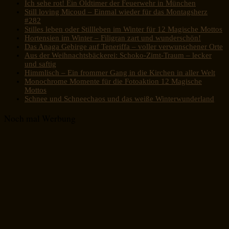
Ich sehe rot! Ein Oldtimer der Feuerwehr in München
Still loving Micoud – Einmal wieder für das Montagsherz
#282
Stilles leben oder Stillleben im Winter für 12 Magische Mottos
Hortensien im Winter – Filigran zart und wunderschön!
Das Anaga Gebirge auf Teneriffa – voller verwunschener Orte
Aus der Weihnachtsbäckerei: Schoko-Zimt-Traum – lecker
und saftig
Himmlisch – Ein frommer Gang in die Kirchen in aller Welt
Monochrome Momente für die Fotoaktion 12 Magische
Mottos
Schnee und Schneechaos und das weiße Winterwunderland
Noch mal Werbung