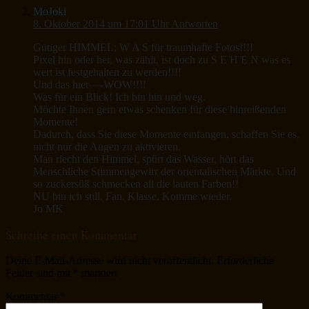
MoJoki
8. Oktober 2014 um 17:01 Uhr
Antworten
Gütiger HIMMEL; W A S für traumhafte Fotos!!!!
Pixel hin oder her, was zählt, ist doch zu S E H E N was es
wert ist festgehalten zu werden!!!!
Und das hier—-WOW!!!!
Was für ein Blick! Ich bin hin und weg.
Möchte Ihnen gern etwas schenken für diese hinreißenden
Momente!
Dadurch, dass Sie diese Momente einfangen, schaffen Sie es,
nicht nur die Augen zu aktivieren.
Man riecht den Himmel, spürt das Wasser, hört das
Menschliche Stimmengewirr der orientalischen Märkte. Und
so zuckersüß schmecken all die lauten Farben!!
NU bin ich still. Fan. Klasse. Komme wieder.
Jo MK
Schreibe einen Kommentar
Deine E-Mail-Adresse wird nicht veröffentlicht.
Erforderliche
Felder sind mit
*
markiert
Kommentar
*