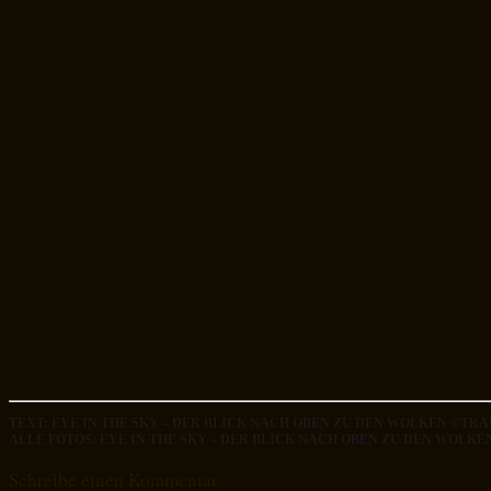
TEXT: EYE IN THE SKY – DER BLICK NACH OBEN ZU DEN WOLKEN ©T
ALLE FOTOS: EYE IN THE SKY – DER BLICK NACH OBEN ZU DEN WOL
Schreibe einen Kommentar