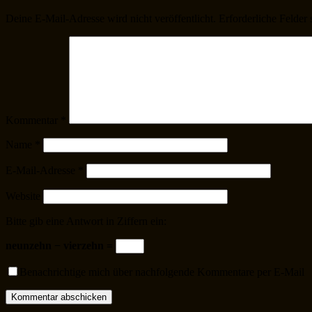
Deine E-Mail-Adresse wird nicht veröffentlicht.
Erforderliche Felder 
Kommentar
*
Name
*
E-Mail-Adresse
*
Website
Bitte gib eine Antwort in Ziffern ein:
neunzehn − vierzehn =
Benachrichtige mich über nachfolgende Kommentare per E-Mail