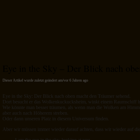
Eye in the Sky – Der Blick nach ob
Dieser Artikel wurde zuletzt geändert am/vor 6 Jahren ago
Eye in the Sky: Der Blick nach oben macht den Träumer sehend.
Dort besucht er das Wolkenkuckucksheim, winkt einem Raumschiff hint
Wie könnte man besser träumen, als wenn man die Wolken am Himmel b
aber auch nach Höherem streben.
Oder dann unseren Platz in diesem Universum finden.
Aber wir müssen immer wieder darauf achten, dass wir wieder auf die
I am the eye in the sky, looking at you