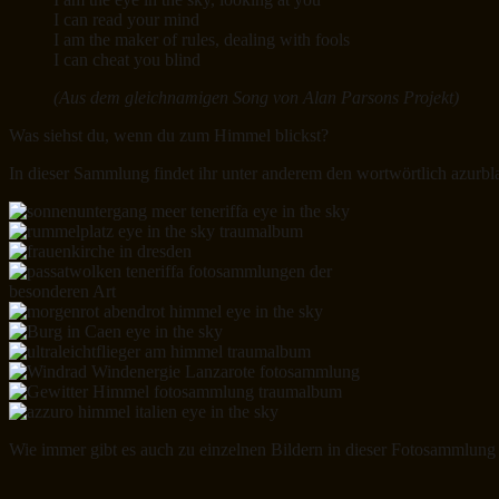
I can read your mind
I am the maker of rules, dealing with fools
I can cheat you blind
(Aus dem gleichnamigen Song von Alan Parsons Projekt)
Was siehst du, wenn du zum Himmel blickst?
In dieser Sammlung findet ihr unter anderem den wortwörtlich azur
Wie immer gibt es auch zu einzelnen Bildern in dieser Fotosammlung 