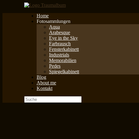
Zum
Inhalt
Home
springen
Fotosammlungen
Aqua
Arabesque
Eye in the Sky
Farbrausch
Fensterkabinett
Industrials
Memorabilien
Pedes
Spiegelkabinett
Blog
About me
Kontakt
Suche
nach: