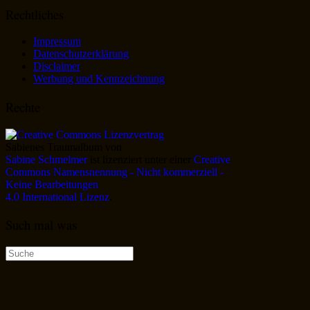
Rechtliches
Impressum
Datenschutzerklärung
Disclaimer
Werbung und Kennzeichnung
Rechte
Sabienes Traumalbum
von
Sabine Schmelmer
ist lizenziert unter einer
Creative
Commons Namensnennung - Nicht kommerziell -
Keine Bearbeitungen
4.0 International Lizenz
.
Such mal was
Suche
nach: