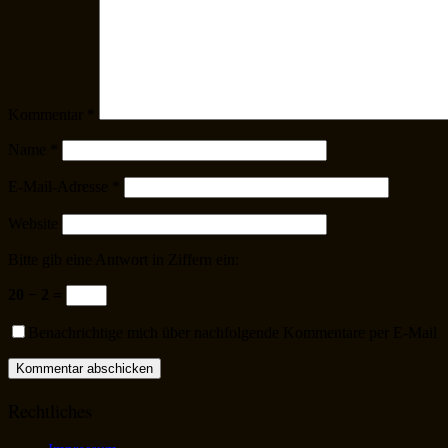
Kommentar
*
Name
*
E-Mail-Adresse
*
Website
Bitte gib eine Antwort in Ziffern ein:
20 − 2 =
Benachrichtige mich über nachfolgende Kommentare per E-Mail
Rechtliches