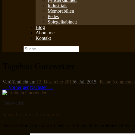
Fensterkabinett
Industrials
Memorabilien
Pedes
Spiegelkabinett
Blog
About me
Kontakt
Suche
nach:
Tagebau Garzweiler
Veröffentlicht am
12. Dezember 2013
6. Juli 2015
|
Keine Kommentar
← Vorheriger
Nächster →
Garzweiler
Schreibe einen Kommentar
Deine E-Mail-Adresse wird nicht veröffentlicht.
Erforderliche Felder 