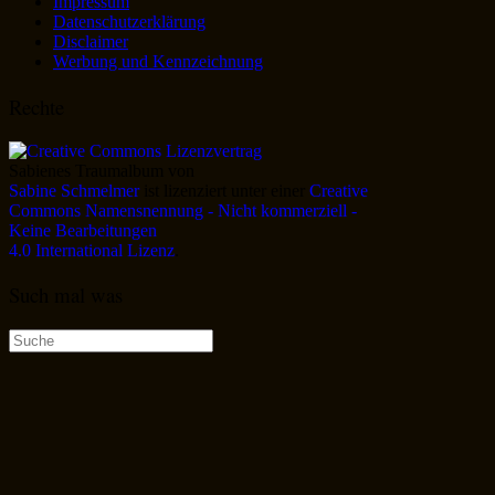
Impressum
Datenschutzerklärung
Disclaimer
Werbung und Kennzeichnung
Rechte
Sabienes Traumalbum
von
Sabine Schmelmer
ist lizenziert unter einer
Creative
Commons Namensnennung - Nicht kommerziell -
Keine Bearbeitungen
4.0 International Lizenz
.
Such mal was
Suche
nach: