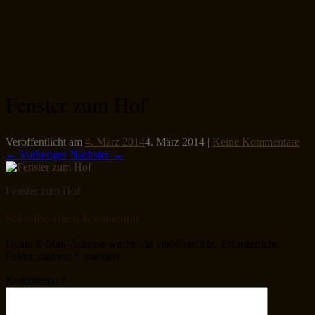
Fenster zum Hof
Veröffentlicht am
4. März 2014
4. März 2014
|
Keine Kommentare
← Vorheriger
Nächster →
Fenster zum Hof
Schreibe einen Kommentar
Deine E-Mail-Adresse wird nicht veröffentlicht.
Erforderliche
Felder sind mit
*
markiert
Kommentar
*