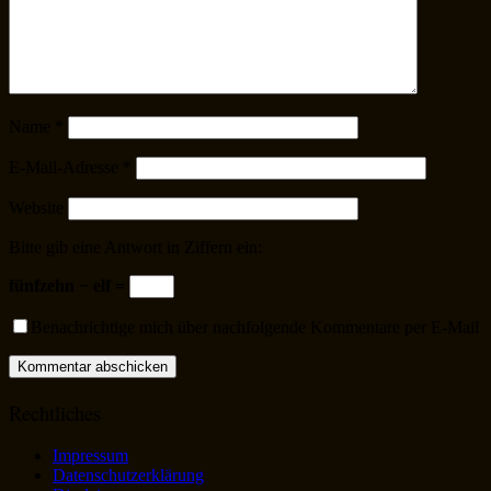
Name
*
E-Mail-Adresse
*
Website
Bitte gib eine Antwort in Ziffern ein:
fünfzehn − elf =
Benachrichtige mich über nachfolgende Kommentare per E-Mail
Rechtliches
Impressum
Datenschutzerklärung