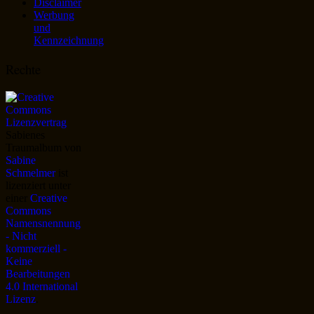
Disclaimer
Werbung
und
Kennzeichnung
Rechte
Sabienes
Traumalbum
von
Sabine
Schmelmer
ist
lizenziert unter
einer
Creative
Commons
Namensnennung
- Nicht
kommerziell -
Keine
Bearbeitungen
4.0 International
Lizenz
.