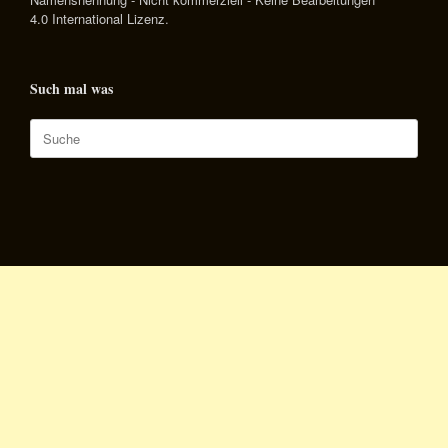
4.0 International Lizenz
.
Such mal was
Suche
nach: