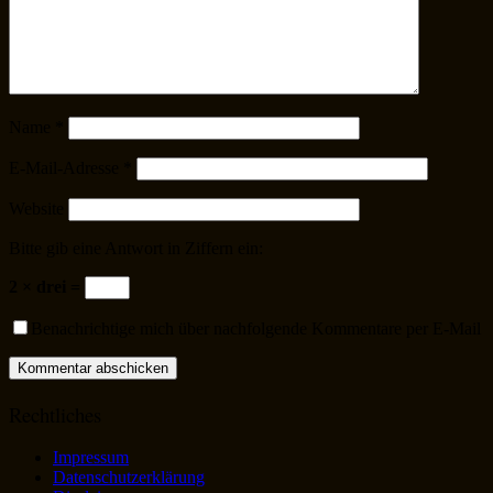
Name
*
E-Mail-Adresse
*
Website
Bitte gib eine Antwort in Ziffern ein:
2 × drei =
Benachrichtige mich über nachfolgende Kommentare per E-Mail
Rechtliches
Impressum
Datenschutzerklärung