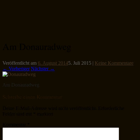
Am Donauradweg
Veröffentlicht am
6. August 2014
5. Juli 2015
|
Keine Kommentare
← Vorheriger
Nächster →
Am Donauradweg
Schreibe einen Kommentar
Deine E-Mail-Adresse wird nicht veröffentlicht.
Erforderliche
Felder sind mit
*
markiert
Kommentar
*