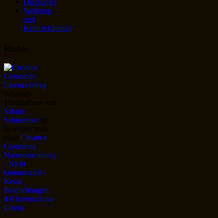
Disclaimer
Werbung
und
Kennzeichnung
Rechte
Sabienes
Traumalbum
von
Sabine
Schmelmer
ist
lizenziert unter
einer
Creative
Commons
Namensnennung
- Nicht
kommerziell -
Keine
Bearbeitungen
4.0 International
Lizenz
.