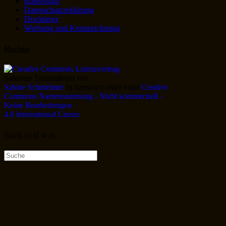
Impressum
Datenschutzerklärung
Disclaimer
Werbung und Kennzeichnung
Rechte
Sabienes Traumalbum
von
Sabine Schmelmer
ist lizenziert unter einer
Creative
Commons Namensnennung - Nicht kommerziell -
Keine Bearbeitungen
4.0 International Lizenz
.
Such mal was
Suche
nach: