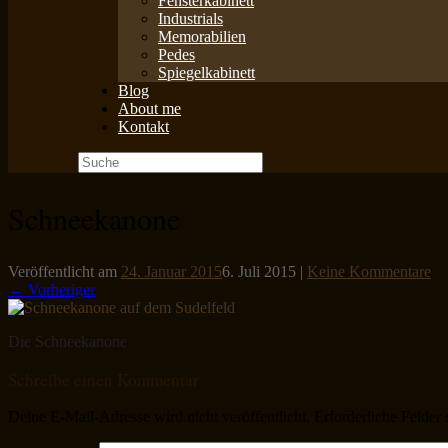
Fensterkabinett
Industrials
Memorabilien
Pedes
Spiegelkabinett
Blog
About me
Kontakt
Suche
nach:
Schneekanone
Veröffentlicht am
24. Januar 2015
6. Juli 2015
|
Keine Kommentare
← Vorheriger
Die Schneekanone
Schreibe einen Kommentar
Deine E-Mail-Adresse wird nicht veröffentlicht.
Erforderliche Felder 