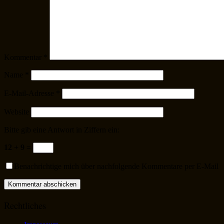
Kommentar
*
Name
*
E-Mail-Adresse
*
Website
Bitte gib eine Antwort in Ziffern ein:
12 + 9 =
Benachrichtige mich über nachfolgende Kommentare per E-Mail
Rechtliches