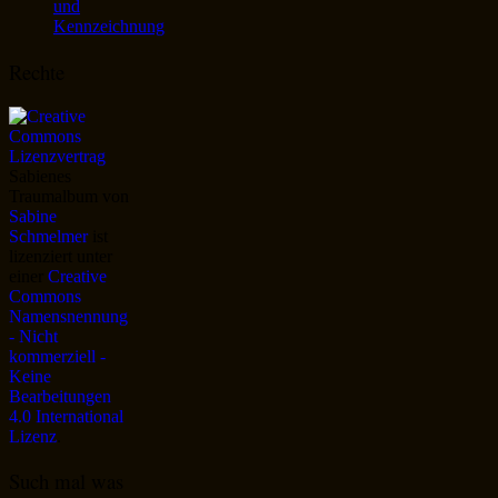
und
Kennzeichnung
Rechte
Sabienes
Traumalbum
von
Sabine
Schmelmer
ist
lizenziert unter
einer
Creative
Commons
Namensnennung
- Nicht
kommerziell -
Keine
Bearbeitungen
4.0 International
Lizenz
.
Such mal was