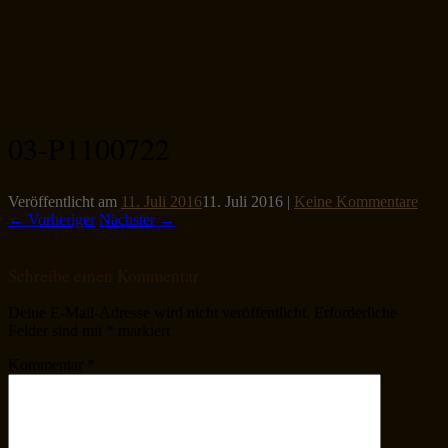
03-P1100722
Veröffentlicht am
11. Juli 2016
11. Juli 2016
|
Keine Kommentare
← Vorheriger
Nächster →
Schreibe einen Kommentar
Deine E-Mail-Adresse wird nicht veröffentlicht.
Erforderliche
Felder sind mit
*
markiert
Kommentar
*