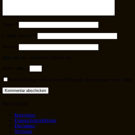
Name
*
E-Mail-Adresse
*
Website
Bitte gib eine Antwort in Ziffern ein:
zwei × eins =
Benachrichtige mich über nachfolgende Kommentare per E-Mail
Rechtliches
Impressum
Datenschutzerklärung
Disclaimer
Werbung