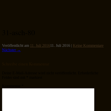
31-asch-80
Veröffentlicht am
11. Juli 2016
11. Juli 2016
|
Keine Kommentare
Nächster →
Schreibe einen Kommentar
Deine E-Mail-Adresse wird nicht veröffentlicht.
Erforderliche
Felder sind mit
*
markiert
Kommentar
*