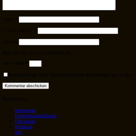
Name
*
E-Mail-Adresse
*
Website
Bitte gib eine Antwort in Ziffern ein:
vier × fünf =
Benachrichtige mich über nachfolgende Kommentare per E-Mail
Rechtliches
Impressum
Datenschutzerklärung
Disclaimer
Werbung
und