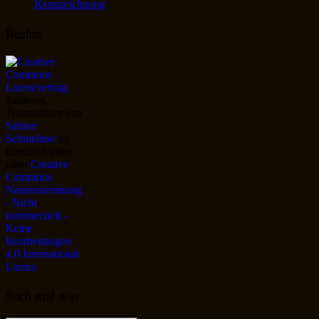
Kennzeichnung
Rechte
Sabienes
Traumalbum
von
Sabine
Schmelmer
ist
lizenziert unter
einer
Creative
Commons
Namensnennung
- Nicht
kommerziell -
Keine
Bearbeitungen
4.0 International
Lizenz
.
Such mal was