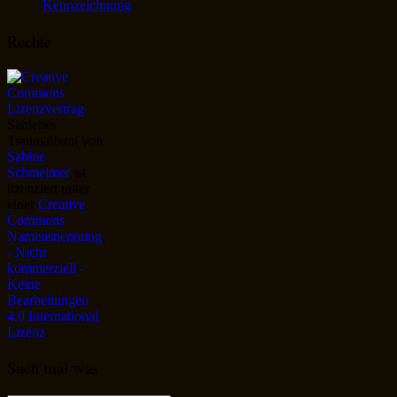
Kennzeichnung
Rechte
Sabienes
Traumalbum
von
Sabine
Schmelmer
ist
lizenziert unter
einer
Creative
Commons
Namensnennung
- Nicht
kommerziell -
Keine
Bearbeitungen
4.0 International
Lizenz
.
Such mal was