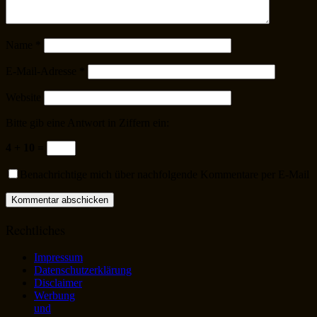
Name
*
E-Mail-Adresse
*
Website
Bitte gib eine Antwort in Ziffern ein:
4 + 10 =
Benachrichtige mich über nachfolgende Kommentare per E-Mail
Rechtliches
Impressum
Datenschutzerklärung
Disclaimer
Werbung
und