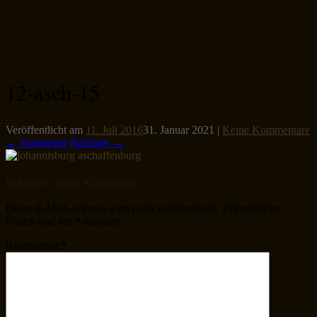
12-asch-15
Veröffentlicht am
11. Juli 2016
31. Januar 2021
|
Keine Kommentare
← Vorheriger
Nächster →
Schreibe einen Kommentar
Deine E-Mail-Adresse wird nicht veröffentlicht.
Erforderliche
Felder sind mit
*
markiert
Kommentar
*