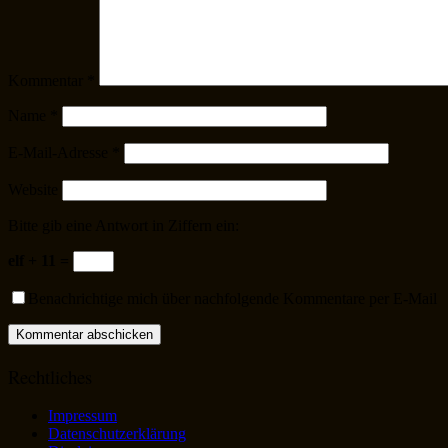
Kommentar
*
Name
*
E-Mail-Adresse
*
Website
Bitte gib eine Antwort in Ziffern ein:
elf + 11 =
Benachrichtige mich über nachfolgende Kommentare per E-Mail
Rechtliches
Impressum
Datenschutzerklärung