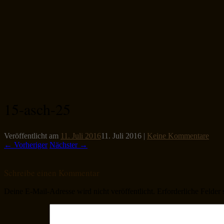
15-asch-25
Veröffentlicht am
11. Juli 2016
11. Juli 2016
|
Keine Kommentare
← Vorheriger
Nächster →
Schreibe einen Kommentar
Deine E-Mail-Adresse wird nicht veröffentlicht.
Erforderliche Felder 