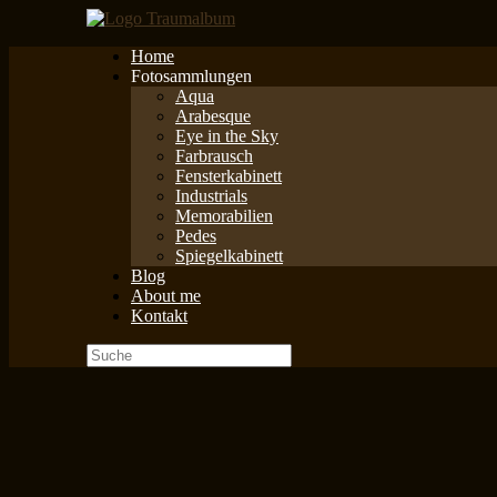
Zum
Inhalt
Home
springen
Fotosammlungen
Aqua
Arabesque
Eye in the Sky
Farbrausch
Fensterkabinett
Industrials
Memorabilien
Pedes
Spiegelkabinett
Blog
About me
Kontakt
Suche
nach: