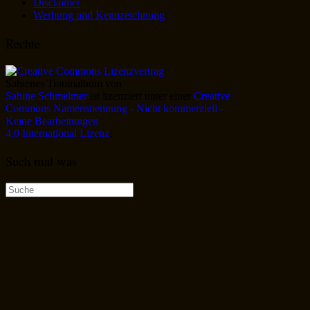
Disclaimer
Werbung und Kennzeichnung
Rechte
Sabienes Traumalbum
von
Sabine Schmelmer
ist lizenziert unter einer
Creative
Commons Namensnennung - Nicht kommerziell -
Keine Bearbeitungen
4.0 International Lizenz
.
Such mal was
Suche
nach: