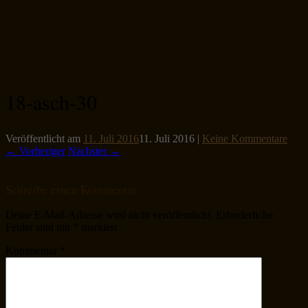
18-asch-30
Veröffentlicht am
11. Juli 2016
11. Juli 2016
|
Keine Kommentare
← Vorheriger
Nächster →
Schreibe einen Kommentar
Deine E-Mail-Adresse wird nicht veröffentlicht.
Erforderliche
Felder sind mit
*
markiert
Kommentar
*