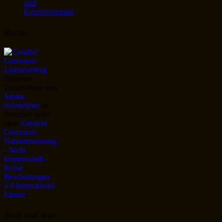
und
Kennzeichnung
Rechte
Sabienes
Traumalbum
von
Sabine
Schmelmer
ist
lizenziert unter
einer
Creative
Commons
Namensnennung
- Nicht
kommerziell -
Keine
Bearbeitungen
4.0 International
Lizenz
.
Such mal was