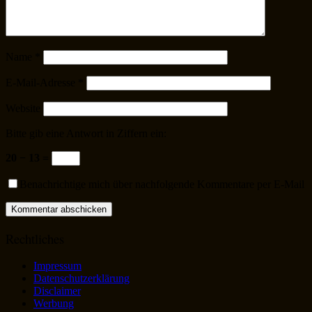
Name
*
E-Mail-Adresse
*
Website
Bitte gib eine Antwort in Ziffern ein:
20 − 13 =
Benachrichtige mich über nachfolgende Kommentare per E-Mail
Rechtliches
Impressum
Datenschutzerklärung
Disclaimer
Werbung