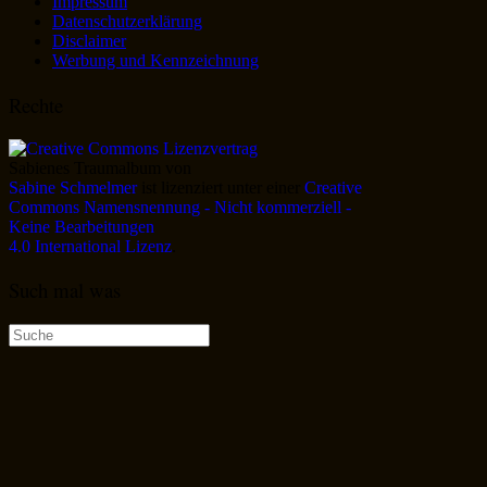
Impressum
Datenschutzerklärung
Disclaimer
Werbung und Kennzeichnung
Rechte
Sabienes Traumalbum
von
Sabine Schmelmer
ist lizenziert unter einer
Creative
Commons Namensnennung - Nicht kommerziell -
Keine Bearbeitungen
4.0 International Lizenz
.
Such mal was
Suche
nach: