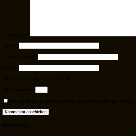
Kommentar
*
Name
*
E-Mail-Adresse
*
Website
Bitte gib eine Antwort in Ziffern ein:
19 + siebzehn =
Benachrichtige mich über nachfolgende Kommentare per E-Mail
Rechtliches