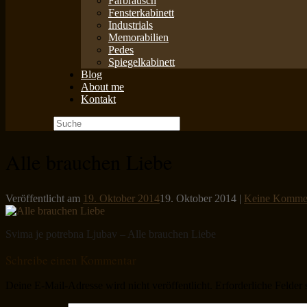
Farbrausch
Fensterkabinett
Industrials
Memorabilien
Pedes
Spiegelkabinett
Blog
About me
Kontakt
Suche
nach:
Alle brauchen Liebe
Veröffentlicht am
19. Oktober 2014
19. Oktober 2014
|
Keine Komme
Svima je potrebna Ljubav – Alle brauchen Liebe
Schreibe einen Kommentar
Deine E-Mail-Adresse wird nicht veröffentlicht.
Erforderliche Felder 