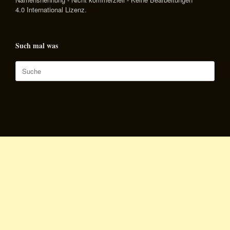
4.0 International Lizenz
.
Such mal was
Suche
nach: