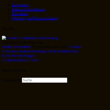
Impressum
Datenschutzerklärung
Disclaimer
Werbung und Kennzeichnung
Rechte
Sabienes Traumalbum
von
Sabine Schmelmer
ist lizenziert unter einer
Creative
Commons Namensnennung - Nicht kommerziell -
Keine Bearbeitungen
4.0 International Lizenz
.
Such mal was
Suche nach: