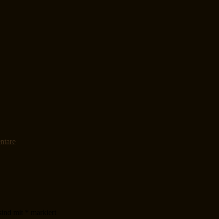
ntare
sind mit
*
markiert