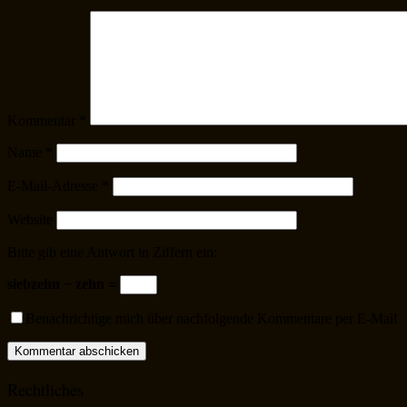
Kommentar
*
Name
*
E-Mail-Adresse
*
Website
Bitte gib eine Antwort in Ziffern ein:
siebzehn − zehn =
Benachrichtige mich über nachfolgende Kommentare per E-Mail
Rechtliches