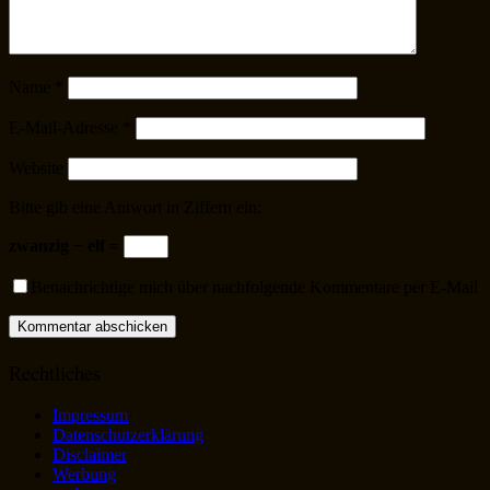
Name
*
E-Mail-Adresse
*
Website
Bitte gib eine Antwort in Ziffern ein:
zwanzig − elf =
Benachrichtige mich über nachfolgende Kommentare per E-Mail
Rechtliches
Impressum
Datenschutzerklärung
Disclaimer
Werbung