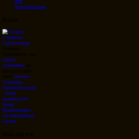
und
Kennzeichnung
Rechte
Sabienes
Traumalbum
von
Sabine
Schmelmer
ist
lizenziert unter
einer
Creative
Commons
Namensnennung
- Nicht
kommerziell -
Keine
Bearbeitungen
4.0 International
Lizenz
.
Such mal was