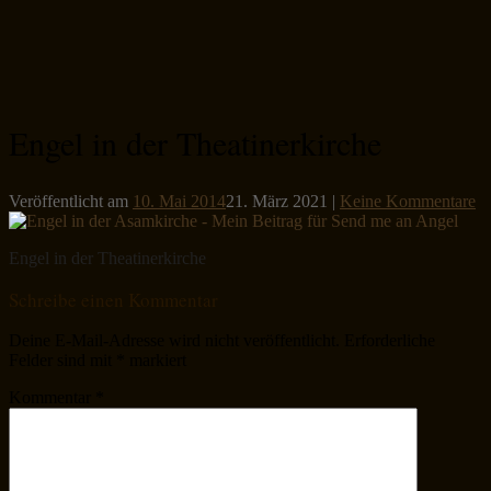
Engel in der Theatinerkirche
Veröffentlicht am
10. Mai 2014
21. März 2021
|
Keine Kommentare
Engel in der Theatinerkirche
Schreibe einen Kommentar
Deine E-Mail-Adresse wird nicht veröffentlicht.
Erforderliche
Felder sind mit
*
markiert
Kommentar
*