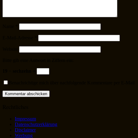
Name
*
E-Mail-Adresse
*
Website
Bitte gib eine Antwort in Ziffern ein:
19 − sechzehn =
Benachrichtige mich über nachfolgende Kommentare per E-Mail
Rechtliches
Impressum
Datenschutzerklärung
Disclaimer
Werbung