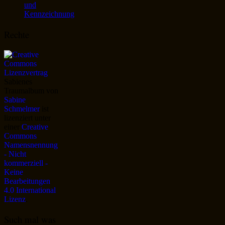
und
Kennzeichnung
Rechte
Sabienes
Traumalbum
von
Sabine
Schmelmer
ist
lizenziert unter
einer
Creative
Commons
Namensnennung
- Nicht
kommerziell -
Keine
Bearbeitungen
4.0 International
Lizenz
.
Such mal was