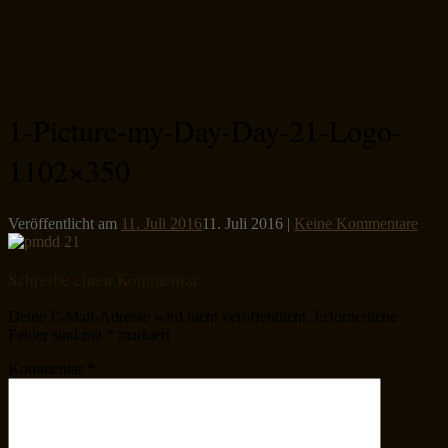
1-Picture-my-Day-Day-21-Logo-
1102×350
Veröffentlicht am
11. Juli 2016
11. Juli 2016
|
Keine Kommentare
Schreibe einen Kommentar
Deine E-Mail-Adresse wird nicht veröffentlicht.
Erforderliche
Felder sind mit
*
markiert
Kommentar
*