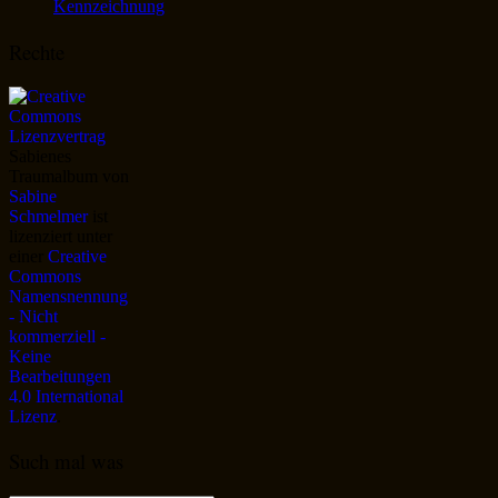
Kennzeichnung
Rechte
Sabienes
Traumalbum
von
Sabine
Schmelmer
ist
lizenziert unter
einer
Creative
Commons
Namensnennung
- Nicht
kommerziell -
Keine
Bearbeitungen
4.0 International
Lizenz
.
Such mal was