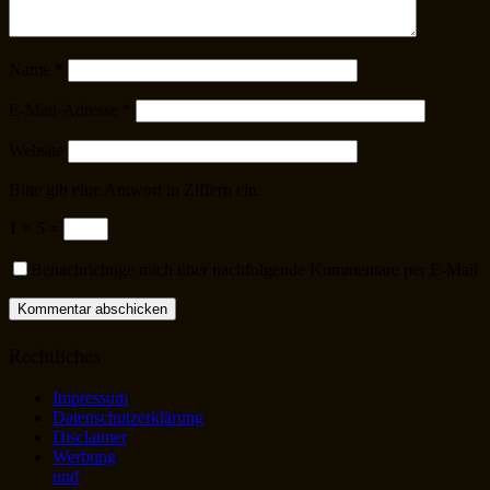
Name
*
E-Mail-Adresse
*
Website
Bitte gib eine Antwort in Ziffern ein:
1 × 5 =
Benachrichtige mich über nachfolgende Kommentare per E-Mail
Rechtliches
Impressum
Datenschutzerklärung
Disclaimer
Werbung
und