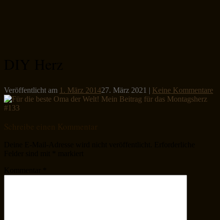
DIY Herz
Veröffentlicht am
1. März 2014
27. März 2021
|
Keine Kommentare
Schreibe einen Kommentar
Deine E-Mail-Adresse wird nicht veröffentlicht.
Erforderliche
Felder sind mit
*
markiert
Kommentar
*