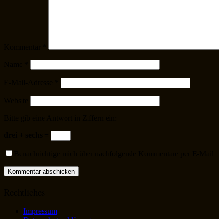
Kommentar
*
Name
*
E-Mail-Adresse
*
Website
Bitte gib eine Antwort in Ziffern ein:
drei + sechs =
Benachrichtige mich über nachfolgende Kommentare per E-Mail
Rechtliches
Impressum