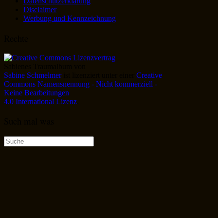
Datenschutzerklärung
Disclaimer
Werbung und Kennzeichnung
Rechte
Sabienes Traumalbum
von
Sabine Schmelmer
ist lizenziert unter einer
Creative
Commons Namensnennung - Nicht kommerziell -
Keine Bearbeitungen
4.0 International Lizenz
.
Such mal was
Suche
nach: