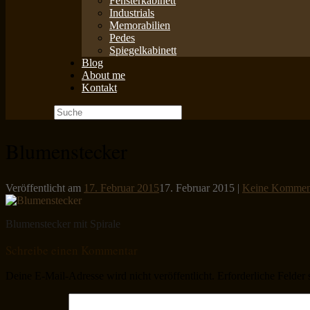
Fensterkabinett
Industrials
Memorabilien
Pedes
Spiegelkabinett
Blog
About me
Kontakt
Suche
nach:
Blumenstecker
Veröffentlicht am
17. Februar 2015
17. Februar 2015
|
Keine Kommen
Blumenstecker mit Spirale
Schreibe einen Kommentar
Deine E-Mail-Adresse wird nicht veröffentlicht.
Erforderliche Felder 