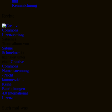
und
Kennzeichnung
Rechte
Sabienes
Traumalbum
von
Sabine
Schmelmer
ist
lizenziert unter
einer
Creative
Commons
Namensnennung
- Nicht
kommerziell -
Keine
Bearbeitungen
4.0 International
Lizenz
.
Such mal was