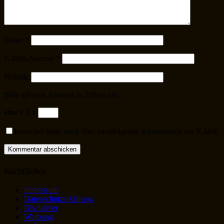
Name
*
E-Mail-Adresse
*
Website
Bitte gib eine Antwort in Ziffern ein:
eins × 5 =
Benachrichtige mich über nachfolgende Kommentare per E-Mail
Rechtliches
Impressum
Datenschutzerklärung
Disclaimer
Werbung