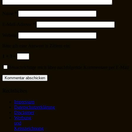
Name
*
E-Mail-Adresse
*
Website
Bitte gib eine Antwort in Ziffern ein:
1 × 3 =
Benachrichtige mich über nachfolgende Kommentare per E-Mail
Rechtliches
Impressum
Datenschutzerklärung
Disclaimer
Werbung
und
Kennzeichnung