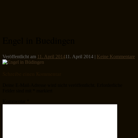
Engel in Buedingen
Veröffentlicht am
11. April 2014
11. April 2014
|
Keine Kommentare
Schreibe einen Kommentar
Deine E-Mail-Adresse wird nicht veröffentlicht.
Erforderliche
Felder sind mit
*
markiert
Kommentar
*