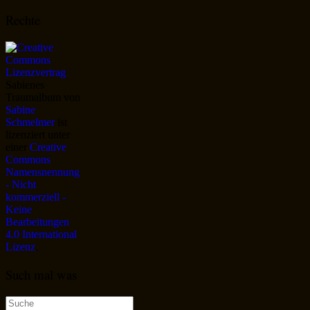
Rechte
Sabienes
Traumalbum
von
Sabine
Schmelmer
ist
lizenziert unter
einer
Creative
Commons
Namensnennung
- Nicht
kommerziell -
Keine
Bearbeitungen
4.0 International
Lizenz
.
Such mal was
Suche