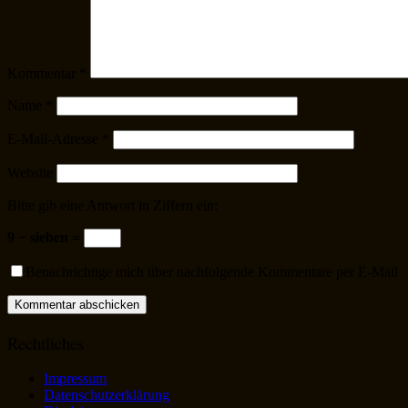
Kommentar
*
Name
*
E-Mail-Adresse
*
Website
Bitte gib eine Antwort in Ziffern ein:
9 − sieben =
Benachrichtige mich über nachfolgende Kommentare per E-Mail
Rechtliches
Impressum
Datenschutzerklärung