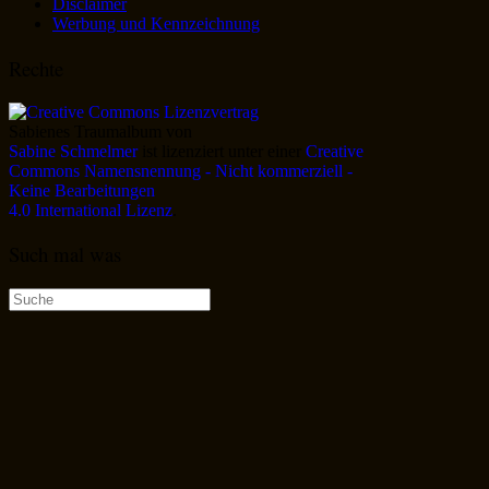
Disclaimer
Werbung und Kennzeichnung
Rechte
Sabienes Traumalbum
von
Sabine Schmelmer
ist lizenziert unter einer
Creative
Commons Namensnennung - Nicht kommerziell -
Keine Bearbeitungen
4.0 International Lizenz
.
Such mal was
Suche
nach: