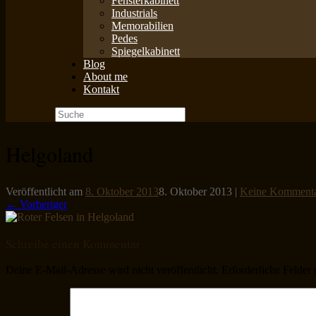
Fensterkabinett
Industrials
Memorabilien
Pedes
Spiegelkabinett
Blog
About me
Kontakt
Suche
nach:
Helgoland
Veröffentlicht am
8. Oktober 2013
8. Oktober 2013
|
Keine Komment
← Vorheriger
Schreibe einen Kommentar
Deine E-Mail-Adresse wird nicht veröffentlicht.
Erforderliche Felder 