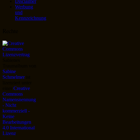
Disclaimer
Werbung
und
Kennzeichnung
Rechte
Sabienes
Traumalbum
von
Sabine
Schmelmer
ist
lizenziert unter
einer
Creative
Commons
Namensnennung
- Nicht
kommerziell -
Keine
Bearbeitungen
4.0 International
Lizenz
.