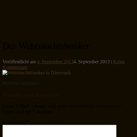
Der Wehrmachtsbunker
Veröffentlicht am
4. September 2013
4. September 2013
|
Keine
Kommentare
Wehrmachtsbunker
Schreibe einen Kommentar
Deine E-Mail-Adresse wird nicht veröffentlicht.
Erforderliche
Felder sind mit
*
markiert
Kommentar
*