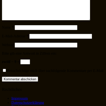
Name
*
E-Mail-Adresse
*
Website
Bitte gib eine Antwort in Ziffern ein:
zwölf − 9 =
Benachrichtige mich über nachfolgende Kommentare per E-Mail
Rechtliches
Impressum
Datenschutzerklärung