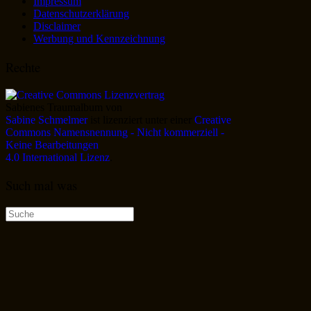
Impressum
Datenschutzerklärung
Disclaimer
Werbung und Kennzeichnung
Rechte
Sabienes Traumalbum
von
Sabine Schmelmer
ist lizenziert unter einer
Creative
Commons Namensnennung - Nicht kommerziell -
Keine Bearbeitungen
4.0 International Lizenz
.
Such mal was
Suche
nach: