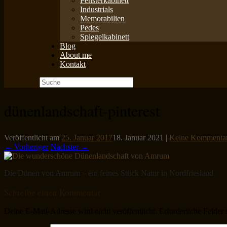
Fensterkabinett
Industrials
Memorabilien
Pedes
Spiegelkabinett
Blog
About me
Kontakt
Suche
nach:
dünenlandschaft-pinterest
Veröffentlicht am
25. Januar 2017
18. Januar 2021
|
Keine Kommenta
← Vorheriger
Nächster →
Die Dünen von Amrum – ein feines Stück Natur in Nordfriesland
Schreibe einen Kommentar
Deine E-Mail-Adresse wird nicht veröffentlicht.
Erforderliche Felder 