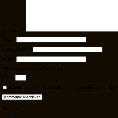
Kommentar
*
Name
*
E-Mail-Adresse
*
Website
Bitte gib eine Antwort in Ziffern ein:
2 × 1 =
Benachrichtige mich über nachfolgende Kommentare per E-Mail
Rechtliches