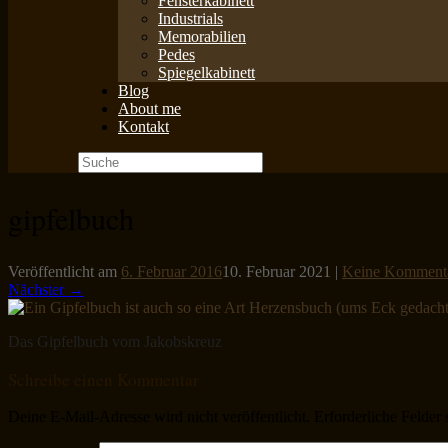
Fensterkabinett
Industrials
Memorabilien
Pedes
Spiegelkabinett
Blog
About me
Kontakt
Suche
nach:
gipfelbuch
Veröffentlicht am
6. Februar 2016
10. Februar 2021
|
Keine Komment
Nächster →
Das Gipfelbuch vom Jakobskreuz
Schreibe einen Kommentar
Deine E-Mail-Adresse wird nicht veröffentlicht.
Erforderliche Felder 