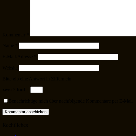
Kommentar
*
Name
*
E-Mail-Adresse
*
Website
Bitte gib eine Antwort in Ziffern ein:
zwei × fünf =
Benachrichtige mich über nachfolgende Kommentare per E-Mail
Rechtliches