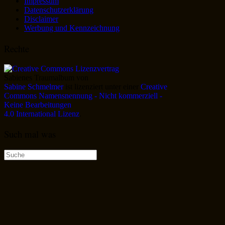
Impressum
Datenschutzerklärung
Disclaimer
Werbung und Kennzeichnung
Rechte
Sabienes Traumalbum
von
Sabine Schmelmer
ist lizenziert unter einer
Creative
Commons Namensnennung - Nicht kommerziell -
Keine Bearbeitungen
4.0 International Lizenz
.
Such mal was
Suche
nach: