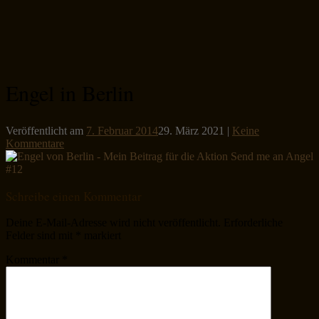
Engel in Berlin
Veröffentlicht am
7. Februar 2014
29. März 2021
|
Keine
Kommentare
Schreibe einen Kommentar
Deine E-Mail-Adresse wird nicht veröffentlicht.
Erforderliche
Felder sind mit
*
markiert
Kommentar
*