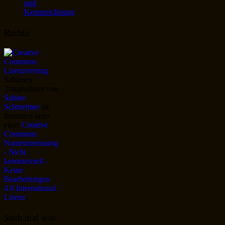
und
Kennzeichnung
Rechte
Sabienes
Traumalbum
von
Sabine
Schmelmer
ist
lizenziert unter
einer
Creative
Commons
Namensnennung
- Nicht
kommerziell -
Keine
Bearbeitungen
4.0 International
Lizenz
.
Such mal was