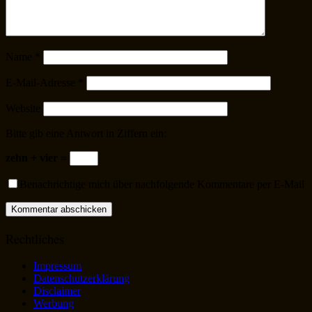
Name
*
E-Mail-Adresse
*
Website
Bitte gib eine Antwort in Ziffern ein:
zehn + vier =
Benachrichtige mich über nachfolgende Kommentare per E-Mail
Rechtliches
Impressum
Datenschutzerklärung
Disclaimer
Werbung