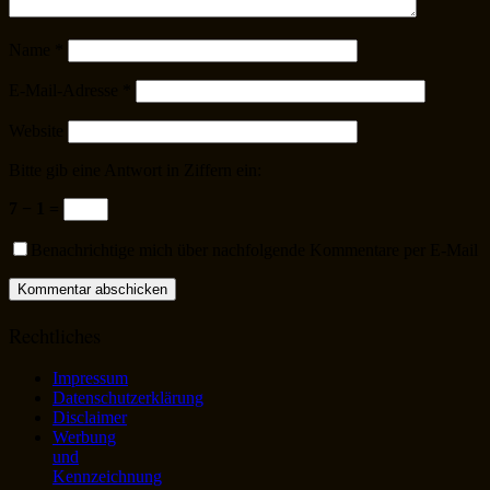
Name
*
E-Mail-Adresse
*
Website
Bitte gib eine Antwort in Ziffern ein:
7 − 1 =
Benachrichtige mich über nachfolgende Kommentare per E-Mail
Rechtliches
Impressum
Datenschutzerklärung
Disclaimer
Werbung
und
Kennzeichnung