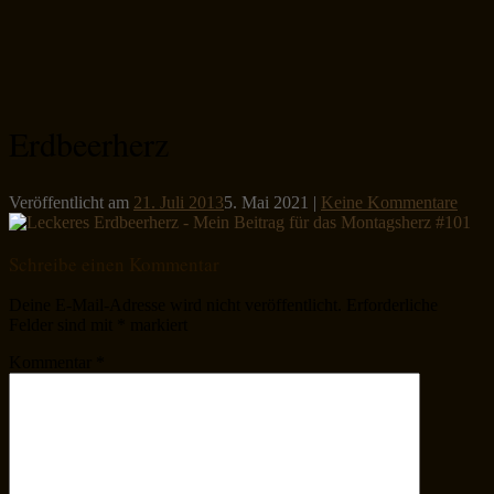
Erdbeerherz
Veröffentlicht am
21. Juli 2013
5. Mai 2021
|
Keine Kommentare
Schreibe einen Kommentar
Deine E-Mail-Adresse wird nicht veröffentlicht.
Erforderliche
Felder sind mit
*
markiert
Kommentar
*