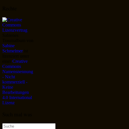
Rechte
Sabienes
Traumalbum
von
Sabine
Schmelmer
ist
lizenziert unter
einer
Creative
Commons
Namensnennung
- Nicht
kommerziell -
Keine
Bearbeitungen
4.0 International
Lizenz
.
Such mal was
Suche