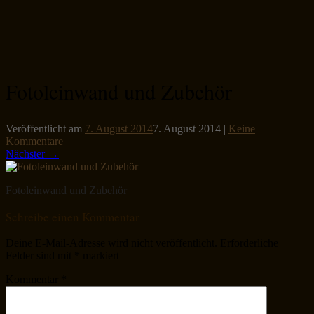
Fotoleinwand und Zubehör
Veröffentlicht am
7. August 2014
7. August 2014
|
Keine
Kommentare
Nächster →
Fotoleinwand und Zubehör
Schreibe einen Kommentar
Deine E-Mail-Adresse wird nicht veröffentlicht.
Erforderliche
Felder sind mit
*
markiert
Kommentar
*