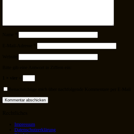
Name
*
E-Mail-Adresse
*
Website
Bitte gib eine Antwort in Ziffern ein:
1 × vier =
Benachrichtige mich über nachfolgende Kommentare per E-Mail
Rechtliches
Impressum
Datenschutzerklärung