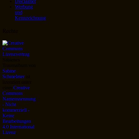
Disclaimer
Werbung
und
Kennzeichnung
Rechte
Sabienes
Traumalbum
von
Sabine
Schmelmer
ist
lizenziert unter
einer
Creative
Commons
Namensnennung
- Nicht
kommerziell -
Keine
Bearbeitungen
4.0 International
Lizenz
.