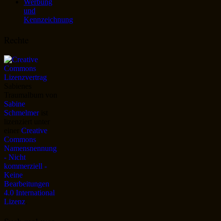
Werbung
und
Kennzeichnung
Rechte
Sabienes
Traumalbum
von
Sabine
Schmelmer
ist
lizenziert unter
einer
Creative
Commons
Namensnennung
- Nicht
kommerziell -
Keine
Bearbeitungen
4.0 International
Lizenz
.