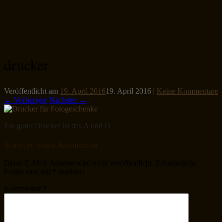
drucker
Veröffentlicht am
19. April 2016
19. April 2016
|
Keine Kommentare
← Vorheriger
Nächster →
Ein guter Drucker ist das A und O
Schreibe einen Kommentar
Deine E-Mail-Adresse wird nicht veröffentlicht.
Erforderliche
Felder sind mit
*
markiert
Kommentar
*