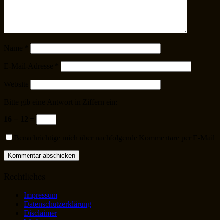
Name
*
E-Mail-Adresse
*
Website
Bitte gib eine Antwort in Ziffern ein:
16 − 12 =
Benachrichtige mich über nachfolgende Kommentare per E-Mail
Rechtliches
Impressum
Datenschutzerklärung
Disclaimer