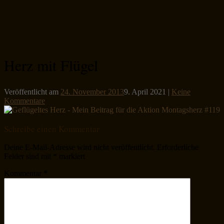
Herz mit Flügel
Veröffentlicht am
24. November 2013
9. April 2021
|
Keine
Kommentare
Schreibe einen Kommentar
Deine E-Mail-Adresse wird nicht veröffentlicht.
Erforderliche
Felder sind mit
*
markiert
Kommentar
*