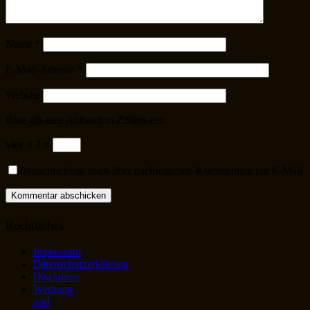
Name
*
E-Mail-Adresse
*
Website
Bitte gib eine Antwort in Ziffern ein:
vier × 3 =
Benachrichtige mich über nachfolgende Kommentare per E-Mail
Rechtliches
Impressum
Datenschutzerklärung
Disclaimer
Werbung
und