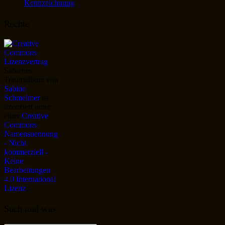
Kennzeichnung
Rechte
Sabienes
Traumalbum
von
Sabine
Schmelmer
ist
lizenziert unter
einer
Creative
Commons
Namensnennung
- Nicht
kommerziell -
Keine
Bearbeitungen
4.0 International
Lizenz
.
Such mal was