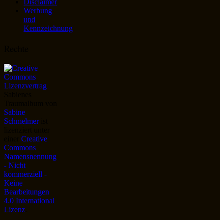
Disclaimer
Werbung
und
Kennzeichnung
Rechte
Sabienes
Traumalbum
von
Sabine
Schmelmer
ist
lizenziert unter
einer
Creative
Commons
Namensnennung
- Nicht
kommerziell -
Keine
Bearbeitungen
4.0 International
Lizenz
.