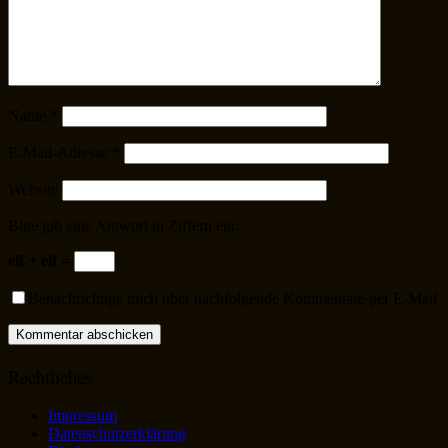
Name
*
E-Mail-Adresse
*
Website
Bitte gib eine Antwort in Ziffern ein:
elf + elf =
Benachrichtige mich über nachfolgende Kommentare per E-Mail
Rechtliches
Impressum
Datenschutzerklärung