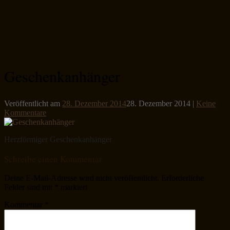
Geschenkanhänger
Veröffentlicht am
28. Dezember 2014
28. Dezember 2014
|
Keine
Kommentare
Herzförmiger Geschenkanhänger
Schreibe einen Kommentar
Deine E-Mail-Adresse wird nicht veröffentlicht.
Erforderliche
Felder sind mit
*
markiert
Kommentar
*