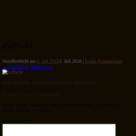
Zuflucht
Veröffentlicht am
1. Juli 2016
1. Juli 2016
|
Keine Kommentare
← Vorheriger
Nächster →
Eine Zuflucht – Asylbewerber in der Hafenstraße
Schreibe einen Kommentar
Deine E-Mail-Adresse wird nicht veröffentlicht.
Erforderliche
Felder sind mit
*
markiert
Kommentar
*