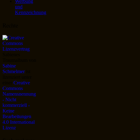
Werbung
und
Kennzeichnung
Rechte
Sabienes
Traumalbum
von
Sabine
Schmelmer
ist
lizenziert unter
einer
Creative
Commons
Namensnennung
- Nicht
kommerziell -
Keine
Bearbeitungen
4.0 International
Lizenz
.