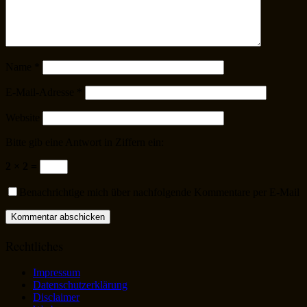
Name
*
E-Mail-Adresse
*
Website
Bitte gib eine Antwort in Ziffern ein:
2 × 2 =
Benachrichtige mich über nachfolgende Kommentare per E-Mail
Rechtliches
Impressum
Datenschutzerklärung
Disclaimer