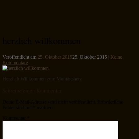
herzlich willkommen
Veröffentlicht am
25. Oktober 2015
25. Oktober 2015
|
Keine
Kommentare
Herzlich Willkommen zum Montagsherz
Schreibe einen Kommentar
Deine E-Mail-Adresse wird nicht veröffentlicht.
Erforderliche
Felder sind mit
*
markiert
Kommentar
*