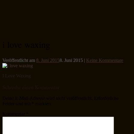
i love waxing
Veröffentlicht am
8. Juni 2015
8. Juni 2015
|
Keine Kommentare
I Love Waxing
Schreibe einen Kommentar
Deine E-Mail-Adresse wird nicht veröffentlicht.
Erforderliche
Felder sind mit
*
markiert
Kommentar
*