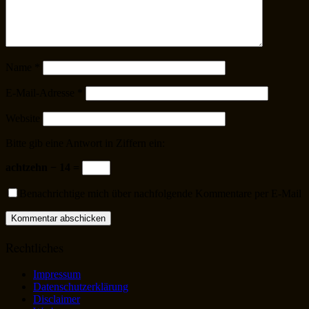
Name
*
E-Mail-Adresse
*
Website
Bitte gib eine Antwort in Ziffern ein:
achtzehn − 14 =
Benachrichtige mich über nachfolgende Kommentare per E-Mail
Rechtliches
Impressum
Datenschutzerklärung
Disclaimer