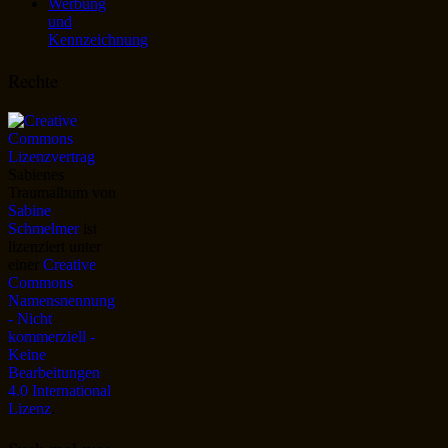
Werbung
und
Kennzeichnung
Rechte
Sabienes
Traumalbum
von
Sabine
Schmelmer
ist
lizenziert unter
einer
Creative
Commons
Namensnennung
- Nicht
kommerziell -
Keine
Bearbeitungen
4.0 International
Lizenz
.