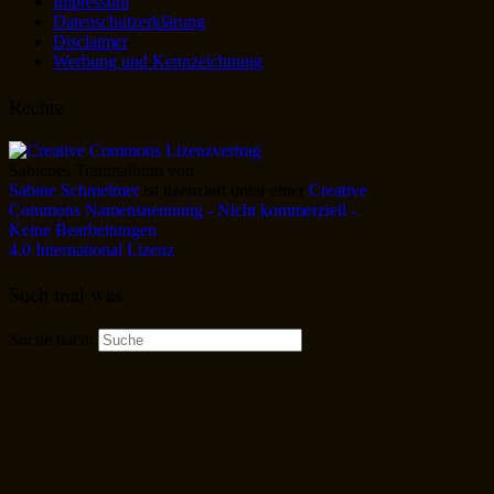
Impressum
Datenschutzerklärung
Disclaimer
Werbung und Kennzeichnung
Rechte
Sabienes Traumalbum
von
Sabine Schmelmer
ist lizenziert unter einer
Creative
Commons Namensnennung - Nicht kommerziell -
Keine Bearbeitungen
4.0 International Lizenz
.
Such mal was
Suche nach: