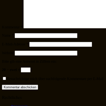
Kommentar
*
Name
*
E-Mail-Adresse
*
Website
Bitte gib eine Antwort in Ziffern ein:
20 − zwei =
Benachrichtige mich über nachfolgende Kommentare per E-Mail
Rechtliches