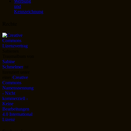
Werbung
und
Kennzeichnung
Rechte
Sabienes
Traumalbum
von
Sabine
Schmelmer
ist
lizenziert unter
einer
Creative
Commons
Namensnennung
- Nicht
kommerziell -
Keine
Bearbeitungen
4.0 International
Lizenz
.