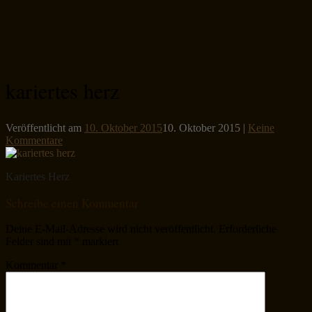
kariertes herz
Veröffentlicht am
10. Oktober 2015
10. Oktober 2015
|
Keine
Kommentare
Kariertes Herz
Schreibe einen Kommentar
Deine E-Mail-Adresse wird nicht veröffentlicht.
Erforderliche
Felder sind mit
*
markiert
Kommentar
*