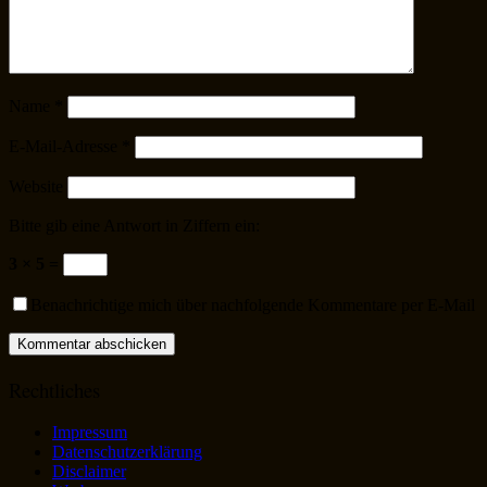
Name
*
E-Mail-Adresse
*
Website
Bitte gib eine Antwort in Ziffern ein:
3 × 5 =
Benachrichtige mich über nachfolgende Kommentare per E-Mail
Rechtliches
Impressum
Datenschutzerklärung
Disclaimer