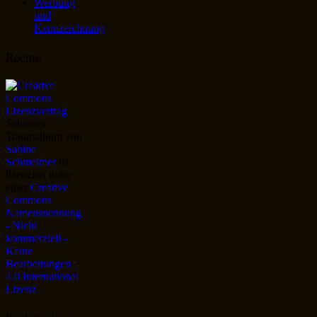
Werbung
und
Kennzeichnung
Rechte
Sabienes
Traumalbum
von
Sabine
Schmelmer
ist
lizenziert unter
einer
Creative
Commons
Namensnennung
- Nicht
kommerziell -
Keine
Bearbeitungen
4.0 International
Lizenz
.