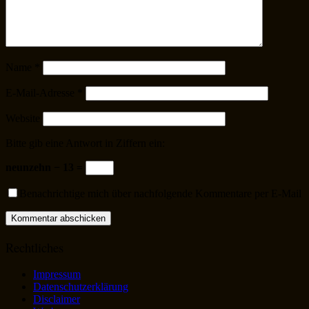
Name
*
E-Mail-Adresse
*
Website
Bitte gib eine Antwort in Ziffern ein:
neunzehn − 13 =
Benachrichtige mich über nachfolgende Kommentare per E-Mail
Rechtliches
Impressum
Datenschutzerklärung
Disclaimer