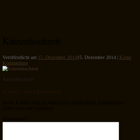
Katzenhochzeit
Veröffentlicht am
15. Dezember 2014
15. Dezember 2014
|
Keine
Kommentare
Katzenhochzeit
Schreibe einen Kommentar
Deine E-Mail-Adresse wird nicht veröffentlicht.
Erforderliche
Felder sind mit
*
markiert
Kommentar
*