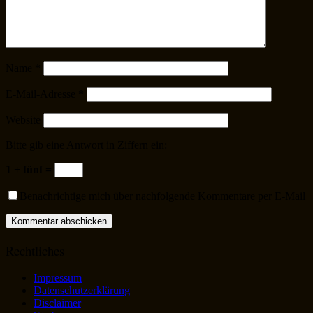
Name
*
E-Mail-Adresse
*
Website
Bitte gib eine Antwort in Ziffern ein:
1 + fünf =
Benachrichtige mich über nachfolgende Kommentare per E-Mail
Rechtliches
Impressum
Datenschutzerklärung
Disclaimer