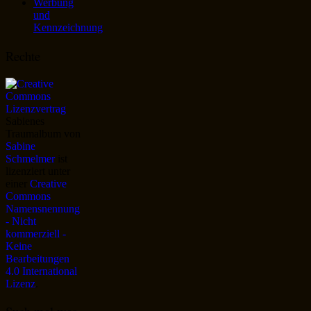
Werbung
und
Kennzeichnung
Rechte
Sabienes
Traumalbum
von
Sabine
Schmelmer
ist
lizenziert unter
einer
Creative
Commons
Namensnennung
- Nicht
kommerziell -
Keine
Bearbeitungen
4.0 International
Lizenz
.