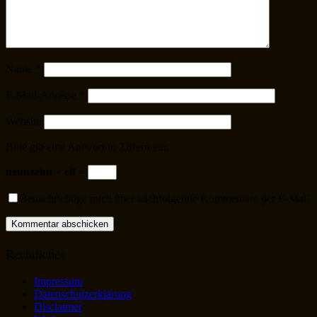
Name
*
E-Mail-Adresse
*
Website
Bitte gib eine Antwort in Ziffern ein:
neunzehn + elf =
Benachrichtige mich über nachfolgende Kommentare per E-Mail
Rechtliches
Impressum
Datenschutzerklärung
Disclaimer