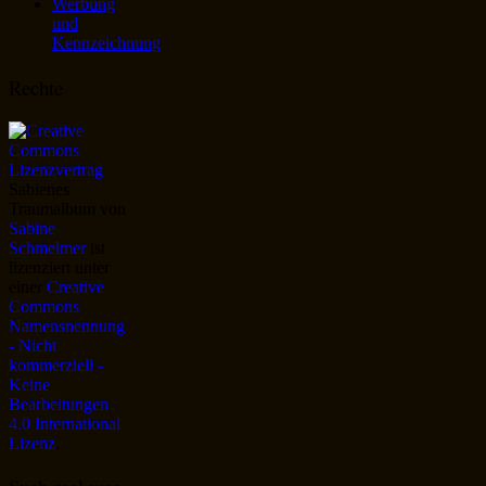
Werbung
und
Kennzeichnung
Rechte
Sabienes
Traumalbum
von
Sabine
Schmelmer
ist
lizenziert unter
einer
Creative
Commons
Namensnennung
- Nicht
kommerziell -
Keine
Bearbeitungen
4.0 International
Lizenz
.