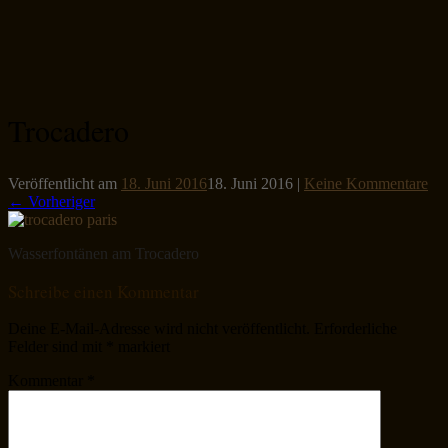
Trocadero
Veröffentlicht am
18. Juni 2016
18. Juni 2016
|
Keine Kommentare
← Vorheriger
Wasserfontänen am Trocadero
Schreibe einen Kommentar
Deine E-Mail-Adresse wird nicht veröffentlicht.
Erforderliche
Felder sind mit
*
markiert
Kommentar
*