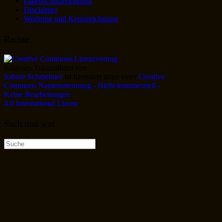
Datenschutzerklärung
Disclaimer
Werbung und Kennzeichnung
Rechte
Sabienes Traumalbum
von
Sabine Schmelmer
ist lizenziert unter einer
Creative
Commons Namensnennung - Nicht kommerziell -
Keine Bearbeitungen
4.0 International Lizenz
.
Such mal was
Suche
nach: