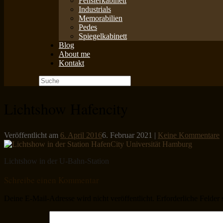
Fensterkabinett
Industrials
Memorabilien
Pedes
Spiegelkabinett
Blog
About me
Kontakt
Suche
nach:
Lichtshow Hafencity
Veröffentlicht am
6. April 2016
6. Februar 2021
|
Keine Kommentare
Lichtshow in der U-Bahn-Station
Schreibe einen Kommentar
Deine E-Mail-Adresse wird nicht veröffentlicht.
Erforderliche Felder 