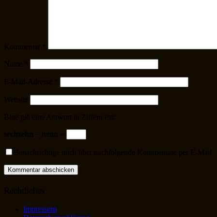
Kommentar
*
Name
*
E-Mail-Adresse
*
Website
Bitte gib eine Antwort in Ziffern ein:
sechzehn − neun =
Benachrichtige mich über nachfolgende Kommentare per E-Mail
Rechtliches
Impressum