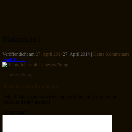
Statement1
Veröffentlicht am
27. April 2014
27. April 2014
|
Keine Kommentare
Nächster →
Liebeserklärung
Schreibe einen Kommentar
Deine E-Mail-Adresse wird nicht veröffentlicht.
Erforderliche
Felder sind mit
*
markiert
Kommentar
*