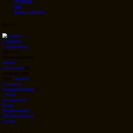
Werbung
und
Kennzeichnung
Rechte
Sabienes
Traumalbum
von
Sabine
Schmelmer
ist
lizenziert unter
einer
Creative
Commons
Namensnennung
- Nicht
kommerziell -
Keine
Bearbeitungen
4.0 International
Lizenz
.