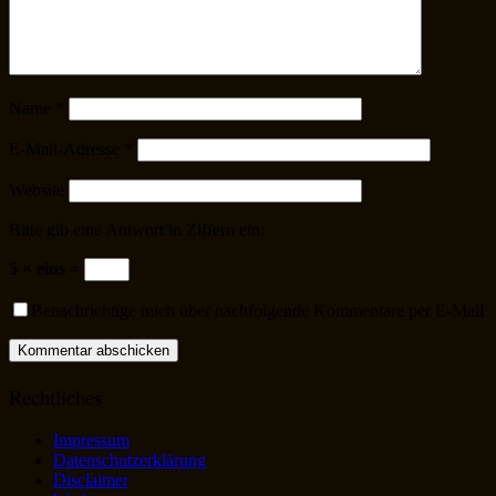
Name
*
E-Mail-Adresse
*
Website
Bitte gib eine Antwort in Ziffern ein:
5 × eins =
Benachrichtige mich über nachfolgende Kommentare per E-Mail
Rechtliches
Impressum
Datenschutzerklärung
Disclaimer