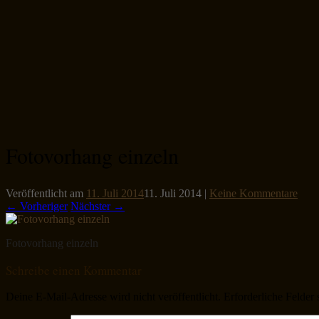
Fotovorhang einzeln
Veröffentlicht am
11. Juli 2014
11. Juli 2014
|
Keine Kommentare
← Vorheriger
Nächster →
Fotovorhang einzeln
Schreibe einen Kommentar
Deine E-Mail-Adresse wird nicht veröffentlicht.
Erforderliche Felder 