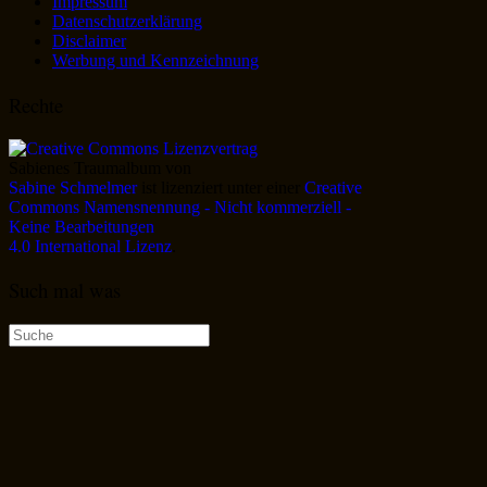
Impressum
Datenschutzerklärung
Disclaimer
Werbung und Kennzeichnung
Rechte
Sabienes Traumalbum
von
Sabine Schmelmer
ist lizenziert unter einer
Creative
Commons Namensnennung - Nicht kommerziell -
Keine Bearbeitungen
4.0 International Lizenz
.
Such mal was
Suche
nach: