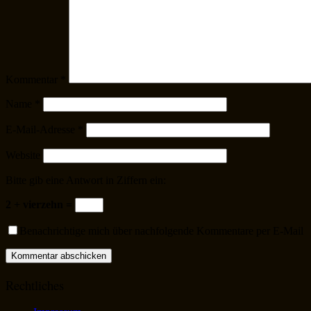
Kommentar
*
Name
*
E-Mail-Adresse
*
Website
Bitte gib eine Antwort in Ziffern ein:
2 + vierzehn =
Benachrichtige mich über nachfolgende Kommentare per E-Mail
Rechtliches