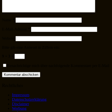
Name
*
E-Mail-Adresse
*
Website
Bitte gib eine Antwort in Ziffern ein:
9 + 3 =
Benachrichtige mich über nachfolgende Kommentare per E-Mail
Rechtliches
Impressum
Datenschutzerklärung
Disclaimer
Werbung