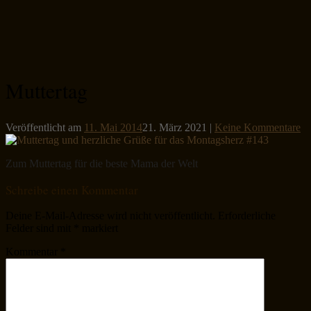
Muttertag
Veröffentlicht am
11. Mai 2014
21. März 2021
|
Keine Kommentare
Zum Muttertag für die beste Mama der Welt
Schreibe einen Kommentar
Deine E-Mail-Adresse wird nicht veröffentlicht.
Erforderliche
Felder sind mit
*
markiert
Kommentar
*