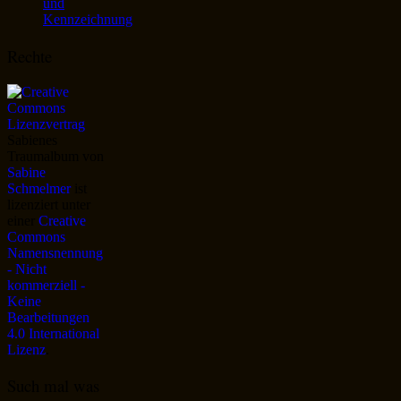
und
Kennzeichnung
Rechte
Sabienes
Traumalbum
von
Sabine
Schmelmer
ist
lizenziert unter
einer
Creative
Commons
Namensnennung
- Nicht
kommerziell -
Keine
Bearbeitungen
4.0 International
Lizenz
.
Such mal was