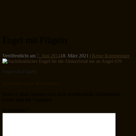
Engel mit Flügeln
Veröffentlicht am
7. Juni 2014
18. März 2021
|
Keine Kommentare
Engel mit Flügeln
Schreibe einen Kommentar
Deine E-Mail-Adresse wird nicht veröffentlicht.
Erforderliche
Felder sind mit
*
markiert
Kommentar
*