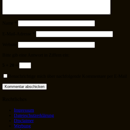
Name
*
E-Mail-Adresse
*
Website
Bitte gib eine Antwort in Ziffern ein:
5 + 20 =
Benachrichtige mich über nachfolgende Kommentare per E-Mail
Rechtliches
Impressum
Datenschutzerklärung
Disclaimer
Werbung