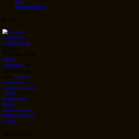
und
Kennzeichnung
Rechte
Sabienes
Traumalbum
von
Sabine
Schmelmer
ist
lizenziert unter
einer
Creative
Commons
Namensnennung
- Nicht
kommerziell -
Keine
Bearbeitungen
4.0 International
Lizenz
.
Such mal was