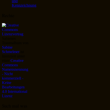
und
Kennzeichnung
Rechte
Sabienes
Traumalbum
von
Sabine
Schmelmer
ist
lizenziert unter
einer
Creative
Commons
Namensnennung
- Nicht
kommerziell -
Keine
Bearbeitungen
4.0 International
Lizenz
.
Such mal was