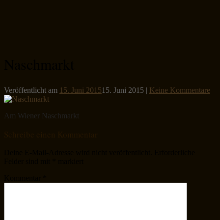
Naschmarkt
Veröffentlicht am
15. Juni 2015
15. Juni 2015
|
Keine Kommentare
Am Wiener Naschmarkt
Schreibe einen Kommentar
Deine E-Mail-Adresse wird nicht veröffentlicht.
Erforderliche
Felder sind mit
*
markiert
Kommentar
*