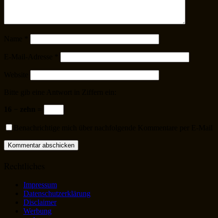
Name
*
E-Mail-Adresse
*
Website
Bitte gib eine Antwort in Ziffern ein:
16 − zehn =
Benachrichtige mich über nachfolgende Kommentare per E-Mail
Rechtliches
Impressum
Datenschutzerklärung
Disclaimer
Werbung