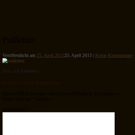
Pailletten
Veröffentlicht am
25. April 2015
25. April 2015
|
Keine Kommentare
Herz aus Pailletten
Schreibe einen Kommentar
Deine E-Mail-Adresse wird nicht veröffentlicht.
Erforderliche
Felder sind mit
*
markiert
Kommentar
*