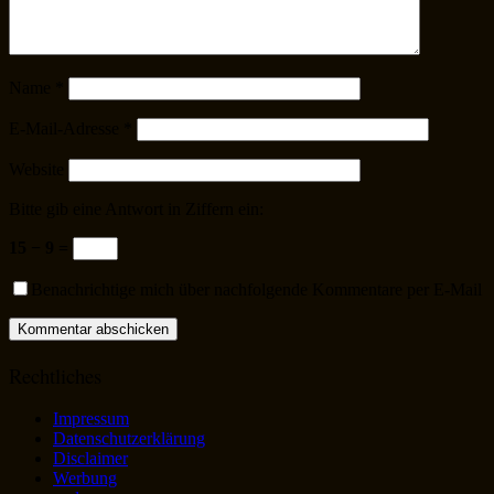
Name
*
E-Mail-Adresse
*
Website
Bitte gib eine Antwort in Ziffern ein:
15 − 9 =
Benachrichtige mich über nachfolgende Kommentare per E-Mail
Rechtliches
Impressum
Datenschutzerklärung
Disclaimer
Werbung