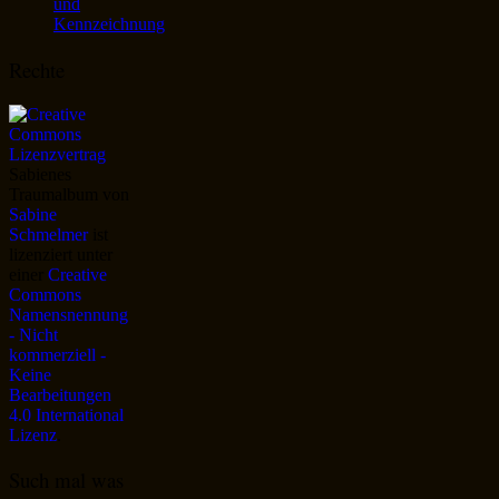
und
Kennzeichnung
Rechte
Sabienes
Traumalbum
von
Sabine
Schmelmer
ist
lizenziert unter
einer
Creative
Commons
Namensnennung
- Nicht
kommerziell -
Keine
Bearbeitungen
4.0 International
Lizenz
.
Such mal was