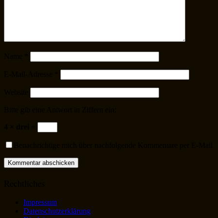
Name
*
E-Mail-Adresse
*
Website
Bitte gib eine Antwort in Ziffern ein:
4 × drei =
Benachrichtige mich über nachfolgende Kommentare per E-Mail
Rechtliches
Impressum
Datenschutzerklärung