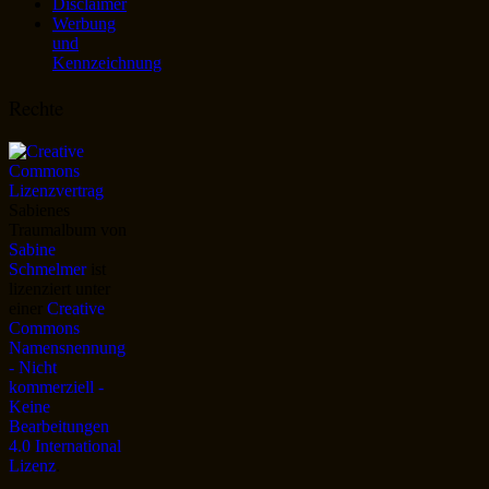
Disclaimer
Werbung
und
Kennzeichnung
Rechte
Sabienes
Traumalbum
von
Sabine
Schmelmer
ist
lizenziert unter
einer
Creative
Commons
Namensnennung
- Nicht
kommerziell -
Keine
Bearbeitungen
4.0 International
Lizenz
.