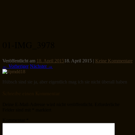
01-IMG_3978
Veröffentlicht am
18. April 2015
18. April 2015
|
Keine Kommentare
← Vorheriger
Nächster →
Hübsch sind sie ja, aber eigentlich mag ich sie nicht überall haben
Schreibe einen Kommentar
Deine E-Mail-Adresse wird nicht veröffentlicht.
Erforderliche
Felder sind mit
*
markiert
Kommentar
*