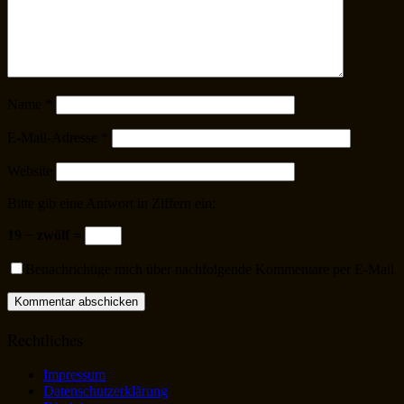
Name
*
E-Mail-Adresse
*
Website
Bitte gib eine Antwort in Ziffern ein:
19 − zwölf =
Benachrichtige mich über nachfolgende Kommentare per E-Mail
Rechtliches
Impressum
Datenschutzerklärung