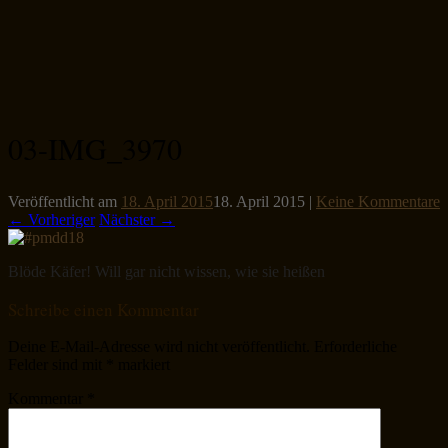
03-IMG_3970
Veröffentlicht am
18. April 2015
18. April 2015
|
Keine Kommentare
← Vorheriger
Nächster →
Blöde Käfer! Will gar nicht wissen, wie sie heißen
Schreibe einen Kommentar
Deine E-Mail-Adresse wird nicht veröffentlicht.
Erforderliche
Felder sind mit
*
markiert
Kommentar
*