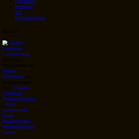
Disclaimer
Werbung
und
Kennzeichnung
Rechte
Sabienes
Traumalbum
von
Sabine
Schmelmer
ist
lizenziert unter
einer
Creative
Commons
Namensnennung
- Nicht
kommerziell -
Keine
Bearbeitungen
4.0 International
Lizenz
.