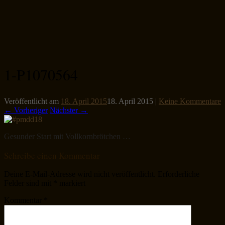
1-P1070564
Veröffentlicht am
18. April 2015
18. April 2015
|
Keine Kommentare
← Vorheriger
Nächster →
Gesunder Start mit Vollkornbrötchen …
Schreibe einen Kommentar
Deine E-Mail-Adresse wird nicht veröffentlicht.
Erforderliche
Felder sind mit
*
markiert
Kommentar
*