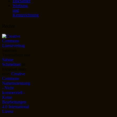
Disclaimer
Werbung
und
Kennzeichnung
Rechte
Sabienes
Traumalbum
von
Sabine
Schmelmer
ist
lizenziert unter
einer
Creative
Commons
Namensnennung
- Nicht
kommerziell -
Keine
Bearbeitungen
4.0 International
Lizenz
.