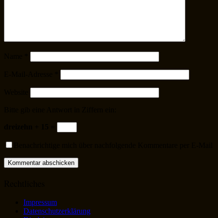
Name
*
E-Mail-Adresse
*
Website
Bitte gib eine Antwort in Ziffern ein:
dreizehn + 15 =
Benachrichtige mich über nachfolgende Kommentare per E-Mail
Rechtliches
Impressum
Datenschutzerklärung